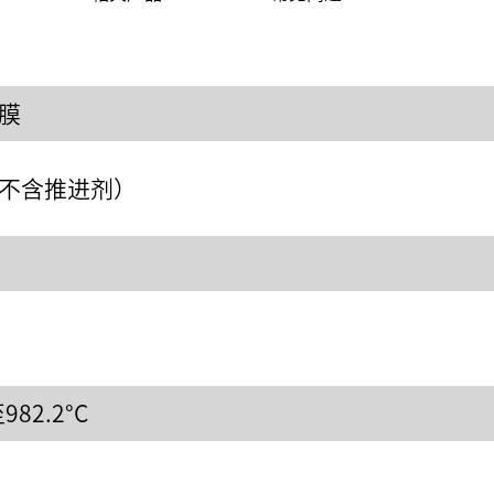
膜
2（不含推进剂）
至982.2°C