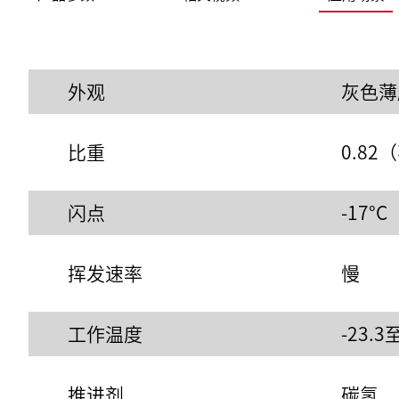
外观
灰色薄
比重
0.8
闪点
-17°C
挥发速率
慢
工作温度
-23.3
推进剂
碳氢