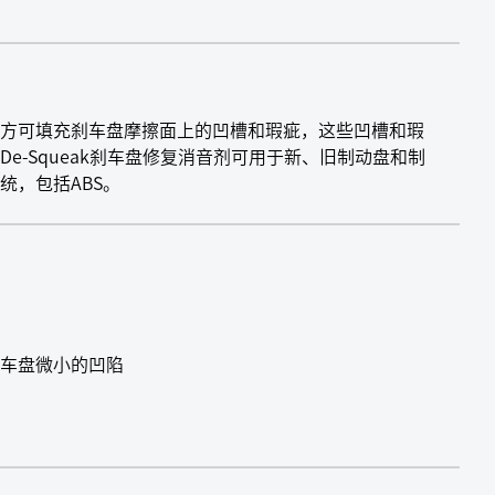
方可填充刹车盘摩擦面上的凹槽和瑕疵，这些凹槽和瑕
e-Squeak刹车盘修复消音剂可用于新、旧制动盘和制
统，包括ABS。
车盘微小的凹陷