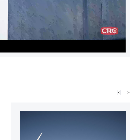
Video
<
>