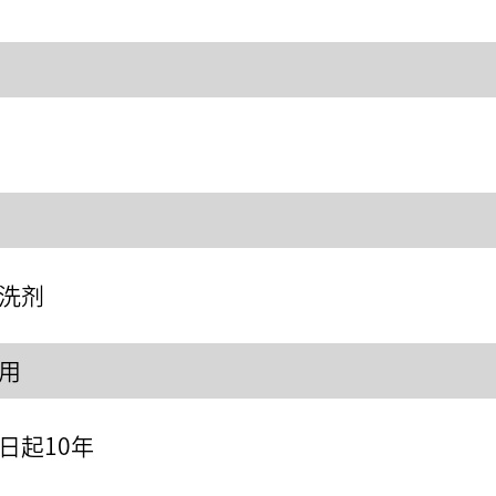
洗剂
用
日起10年