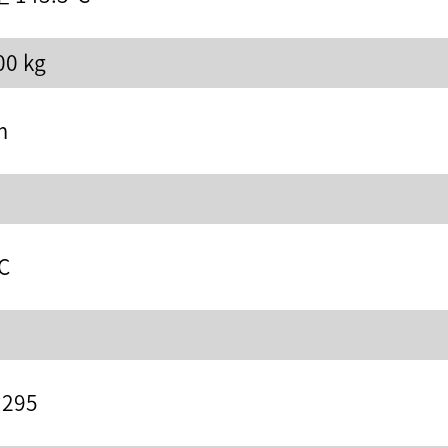
0 kg
m
C
 295