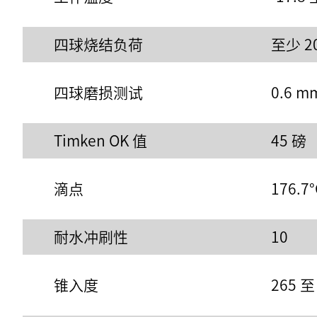
四球烧结负荷
至少 20
四球磨损测试
0.6 m
Timken OK 值
45 磅
滴点
176.7°
耐水冲刷性
10
锥入度
265 至