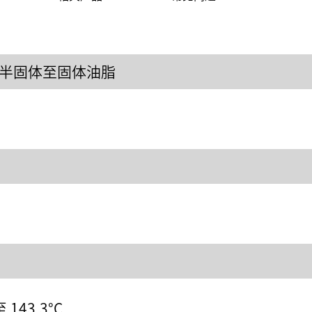
半固体至固体油脂
至 143.3°C