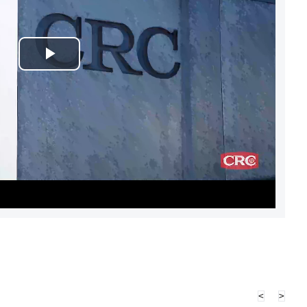
Play
Video
<
>