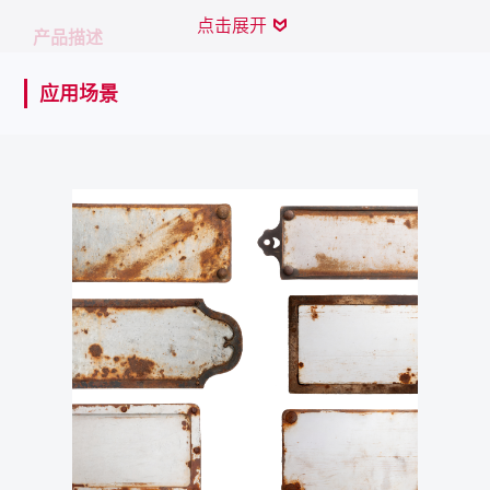
点击展开
产品描述
用于无孔材料的保护性红色可撕膜。CRC PEEL OFF会留
应用场景
下封闭的涂层，该涂层在大约15分钟的干燥时间后可剥
离。
产品特性
15分钟即可轻松剥离
喷漆作业期间，可避免使用美纹纸和胶带
应用场景
在制造、组装、运输和储存过程中保护金属和抛光表面；
非作业期间保护工具和模具；保护不同表面免受油漆飞溅