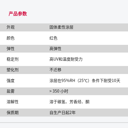
产品参数
外观
固体柔性涂层
颜色
红色
弹性
高弹性
稳定剂
高UV和温度耐受力
塑化剂
不迁移
强度
涂层在95%RH（25℃）条件下耐受10天
盐雾
> 350 小时
溶解性
溶于碳氢、芳香烃、酮
保质期
自生产日起2年