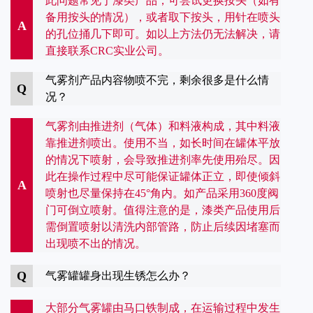
此问题常见于漆类产品，可尝试更换按头（如有
备用按头的情况），或者取下按头，用针在喷头
A
的孔位捅几下即可。如以上方法仍无法解决，请
直接联系CRC实业公司。
气雾剂产品内容物喷不完，剩余很多是什么情
Q
况？
气雾剂由推进剂（气体）和料液构成，其中料液
靠推进剂喷出。使用不当，如长时间在罐体平放
的情况下喷射，会导致推进剂率先使用殆尽。因
此在操作过程中尽可能保证罐体正立，即使倾斜
A
喷射也尽量保持在45°角内。如产品采用360度阀
门可倒立喷射。值得注意的是，漆类产品使用后
需倒置喷射以清洗内部管路，防止后续因堵塞而
出现喷不出的情况。
Q
气雾罐罐身出现生锈怎么办？
大部分气雾罐由马口铁制成，在运输过程中发生