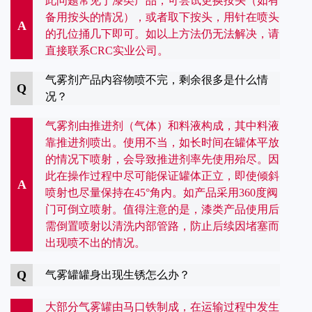
此问题常见于漆类产品，可尝试更换按头（如有
备用按头的情况），或者取下按头，用针在喷头
A
的孔位捅几下即可。如以上方法仍无法解决，请
直接联系CRC实业公司。
气雾剂产品内容物喷不完，剩余很多是什么情
Q
况？
气雾剂由推进剂（气体）和料液构成，其中料液
靠推进剂喷出。使用不当，如长时间在罐体平放
的情况下喷射，会导致推进剂率先使用殆尽。因
此在操作过程中尽可能保证罐体正立，即使倾斜
A
喷射也尽量保持在45°角内。如产品采用360度阀
门可倒立喷射。值得注意的是，漆类产品使用后
需倒置喷射以清洗内部管路，防止后续因堵塞而
出现喷不出的情况。
Q
气雾罐罐身出现生锈怎么办？
大部分气雾罐由马口铁制成，在运输过程中发生