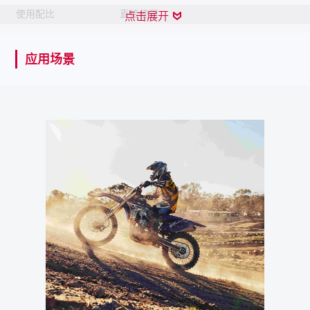
使用配比
直接使用
点击展开
去除方法
水
应用场景
产品描述
一款水基型工业强度的可降解清洗剂，PH值中性、无
VOC、无腐蚀性、不可燃，配合SmartWasher零件清洗
系统使用。
产品特性
PH值中性
无VOC
无腐蚀性