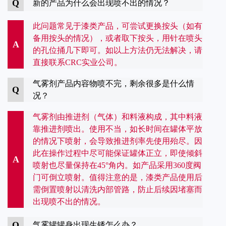
Q
新的产品为什么会出现喷不出的情况？
此问题常见于漆类产品，可尝试更换按头（如有
备用按头的情况），或者取下按头，用针在喷头
A
的孔位捅几下即可。如以上方法仍无法解决，请
直接联系CRC实业公司。
气雾剂产品内容物喷不完，剩余很多是什么情
Q
况？
气雾剂由推进剂（气体）和料液构成，其中料液
靠推进剂喷出。使用不当，如长时间在罐体平放
的情况下喷射，会导致推进剂率先使用殆尽。因
此在操作过程中尽可能保证罐体正立，即使倾斜
A
喷射也尽量保持在45°角内。如产品采用360度阀
门可倒立喷射。值得注意的是，漆类产品使用后
需倒置喷射以清洗内部管路，防止后续因堵塞而
出现喷不出的情况。
Q
气雾罐罐身出现生锈怎么办？