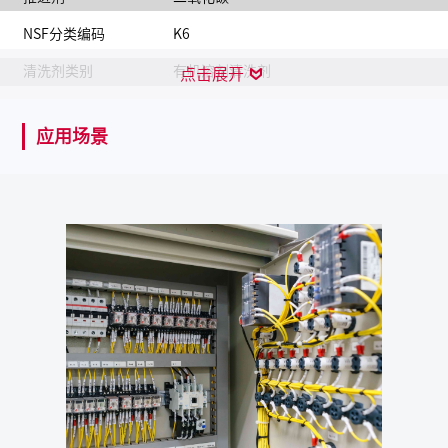
NSF分类编码
K6
清洗剂类别
有机溶剂清洗剂
点击展开
使用配比
直接使用
应用场景
VOC含量
643g/L（符合GB38508-2020）
保质期
自生产日起5年
产品描述
一款基于石油馏分的精密电器清洁剂，适用于维修和保养
各种电子电气设备。定期使用，可防止电气故障，提高设
备性能，延长设备的使用寿命。NSF K6 注册清洗剂。