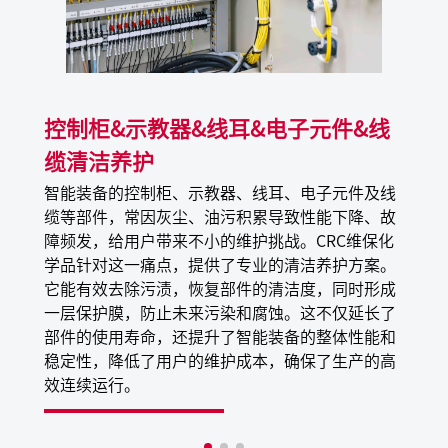
产品特性
塑料安全，允许产品应用于多种场合，而且不会损坏
精密的塑料制品
快速挥发，节省设备的停工期
控制柜&示教器&线耳&电子元件&线
无残留，防止有害物质在设备上聚积，省去额外的擦
拭和冲洗
缆清洁养护
NSF K6 注册，可偶然和食品接触
智能装备的控制柜、示教器、线耳、电子元件及线
安全环保，不含第一类和第二类消耗臭氧层物质
缆等部件，常因灰尘、油污积累导致性能下降、故
障频发，给用户带来不小的维护挑战。CRC维保化
学品针对这一痛点，提供了专业的清洁养护方案。
应用场景
它能有效去除污渍，恢复部件的清洁度，同时形成
一层保护膜，防止未来污染和腐蚀。这不仅延长了
清洗电子连接器、印制电路板、继电器、开关、天平、定
部件的使用寿命，还提升了智能装备的整体性能和
时器、电话机、电脑、发电机、边缘连接器、磁头、母排
稳定性，降低了用户的维护成本，确保了生产的高
等其它电气和电子设备上的污垢、灰尘、轻油和指纹
效连续运行。