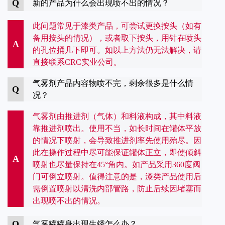
Q
新的产品为什么会出现喷不出的情况？
此问题常见于漆类产品，可尝试更换按头（如有
备用按头的情况），或者取下按头，用针在喷头
A
的孔位捅几下即可。如以上方法仍无法解决，请
直接联系CRC实业公司。
气雾剂产品内容物喷不完，剩余很多是什么情
Q
况？
气雾剂由推进剂（气体）和料液构成，其中料液
靠推进剂喷出。使用不当，如长时间在罐体平放
的情况下喷射，会导致推进剂率先使用殆尽。因
此在操作过程中尽可能保证罐体正立，即使倾斜
A
喷射也尽量保持在45°角内。如产品采用360度阀
门可倒立喷射。值得注意的是，漆类产品使用后
需倒置喷射以清洗内部管路，防止后续因堵塞而
出现喷不出的情况。
Q
气雾罐罐身出现生锈怎么办？