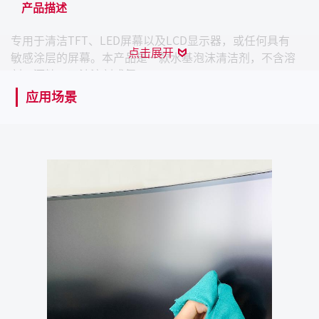
产品描述
专用于清洁TFT、LED屏幕以及LCD显示器，或任何具有
点击展开
敏感涂层的屏幕。本产品是一款水基泡沫清洁剂，不含溶
剂、酒精、石油溶剂或氨。
应用场景
产品特性
清洁敏感表面，无痕迹残留
对常见的污染物均有效，如手指印、尼古丁
泡沫稳定
在垂直面上使用不会滴落
应用场景
本产品可以清洁以下设备的屏幕：电脑显示屏、笔记本电