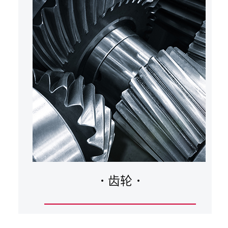
·
齿轮
·