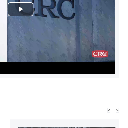
Play
Video
<
>