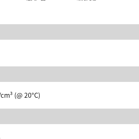
/cm³ (@ 20°C)
5