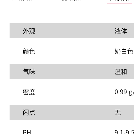
外观
液体
颜色
奶白色
气味
温和
密度
0.99 g
闪点
无
PH
9.1-9.