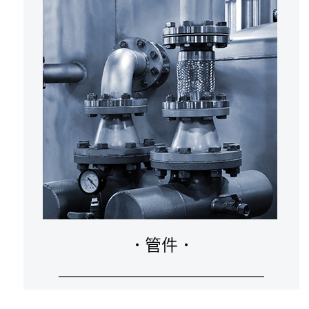
·
管件
·