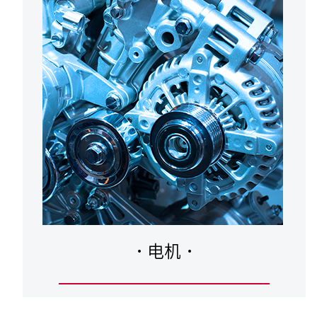
·
电机
·