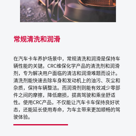
保护层，防止锈蚀等。
产品特性
常规清洗和润滑
不含破坏臭氧层物质
不含致癌物
在汽车卡车养护场景中，常规清洗和润滑是保持车
符合VOC法规
辆性能的关键。CRC维保化学产品的清洗剂和润滑
对绝大多数橡胶和塑料安全
剂，专为解决用户面临的清洁和润滑难题而设计。
360°阀门，可倒置喷射，方便使用
清洗剂能快速去除车身和发动机上的油污、灰尘和
不可燃推进剂，有效成分含量高
杂质，保持车辆整洁。而润滑剂则能有效减少零部
件之间的摩擦，降低磨损，提高驾驶和乘坐舒适
性。使用CRC产品，不仅能让汽车卡车保持良好状
应用场景
态，还能延长使用寿命，为车主带来更加顺畅的驾
驶体验。
润滑车门铰链、座椅滑轨、后视镜转轴、门锁等部件；拆
卸车辆锈蚀的螺栓螺母连接件；清除车身贴纸及污渍；线