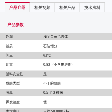
产品介绍
相关视频
相关产品
技术资料
产品参数
外观
浅至金黄色液体
基质
石油馏分
闪点
82℃
比重
0.82（不含推进剂）
塑料安全性
是
成膜类型
不干的薄膜
膜厚
0.5 至 2 微米
挥发速度
慢
击穿电压
大约 50,000伏特