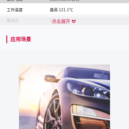
工作温度
最高 121.1℃
推进剂
CO₂
点击展开
NSF分类编码
H2
应用场景
去除方式
用CRC刹车部件清洁剂PR05088去除
保质期
自生产日起5年
产品描述
CRC 5-56®车用多功能除锈润滑剂是一款多功能润滑剂，
具有清洁、润滑、排水、除锈、防护等多重功效。可用于
润滑车门铰链、座椅滑轨、后视镜转轴、门锁等部件，消
除异响；拆卸车辆锈蚀的螺栓螺母连接件；清除车身贴纸
及污渍；发动机舱、线束、天线、电瓶端子的清洗和防
护；点火系统和电子部件的排湿；为金属部件提供有效的