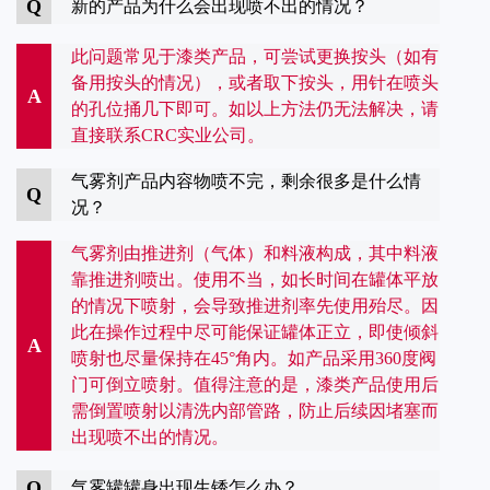
Q
新的产品为什么会出现喷不出的情况？
此问题常见于漆类产品，可尝试更换按头（如有
备用按头的情况），或者取下按头，用针在喷头
A
的孔位捅几下即可。如以上方法仍无法解决，请
直接联系CRC实业公司。
气雾剂产品内容物喷不完，剩余很多是什么情
Q
况？
气雾剂由推进剂（气体）和料液构成，其中料液
靠推进剂喷出。使用不当，如长时间在罐体平放
的情况下喷射，会导致推进剂率先使用殆尽。因
此在操作过程中尽可能保证罐体正立，即使倾斜
A
喷射也尽量保持在45°角内。如产品采用360度阀
门可倒立喷射。值得注意的是，漆类产品使用后
需倒置喷射以清洗内部管路，防止后续因堵塞而
出现喷不出的情况。
Q
气雾罐罐身出现生锈怎么办？