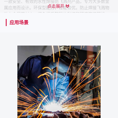
一款安全、有效的水性焊接防飞溅剂产品，专为大多数金
点击展开
属应用而设计。环保型配方，性能较优。防止焊接飞溅物
粘在金属基材上，避免焊后繁琐的刮擦和研磨等清理操
作，非常适合保护零件、夹具、工具和固定装置。无害、
应用场景
不易燃、可涂漆。
产品特性
水基配方
不含硅，后续可上漆，适用于汽车行业
不可燃
安全环保
气味温和
应用场景