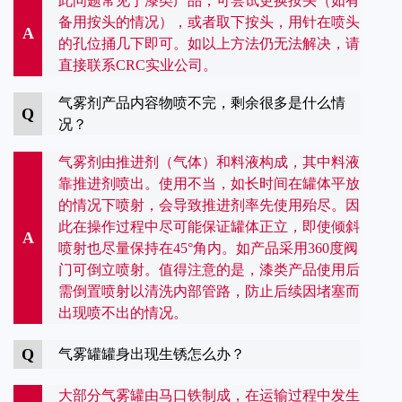
此问题常见于漆类产品，可尝试更换按头（如有
备用按头的情况），或者取下按头，用针在喷头
A
的孔位捅几下即可。如以上方法仍无法解决，请
直接联系CRC实业公司。
气雾剂产品内容物喷不完，剩余很多是什么情
Q
况？
气雾剂由推进剂（气体）和料液构成，其中料液
靠推进剂喷出。使用不当，如长时间在罐体平放
的情况下喷射，会导致推进剂率先使用殆尽。因
此在操作过程中尽可能保证罐体正立，即使倾斜
A
喷射也尽量保持在45°角内。如产品采用360度阀
门可倒立喷射。值得注意的是，漆类产品使用后
需倒置喷射以清洗内部管路，防止后续因堵塞而
出现喷不出的情况。
Q
气雾罐罐身出现生锈怎么办？
大部分气雾罐由马口铁制成，在运输过程中发生