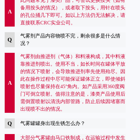
此问题常见于漆类产品，可尝试更换按头（如有
备用按头的情况），或者取下按头，用针在喷头
A
的孔位捅几下即可。如以上方法仍无法解决，请
直接联系CRC实业公司。
气雾剂产品内容物喷不完，剩余很多是什么情
Q
况？
气雾剂由推进剂（气体）和料液构成，其中料液
靠推进剂喷出。使用不当，如长时间在罐体平放
的情况下喷射，会导致推进剂率先使用殆尽。因
此在操作过程中尽可能保证罐体正立，即使倾斜
A
喷射也尽量保持在45°角内。如产品采用360度阀
门可倒立喷射。值得注意的是，漆类产品使用后
需倒置喷射以清洗内部管路，防止后续因堵塞而
出现喷不出的情况。
Q
气雾罐罐身出现生锈怎么办？
大部分气雾罐由马口铁制成，在运输过程中发生