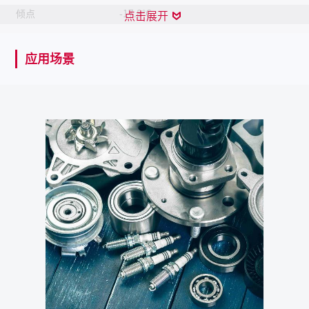
倾点
-17.8°C
点击展开
耐水冲刷性
10%
应用场景
工作温度
-34.4 至 149℃
NSF分类编码
H1
使用除脂剂或CRC金属零部件清洗剂
去除方式
PR05088CR去除
保质期
自生产日起10年
产品描述
复合铝基优质润滑脂，获得NSF H1注册，可用于食品生
产和加工行业。此款NLGI #2多用途润滑脂为白色，具有
光滑的黄油质地。