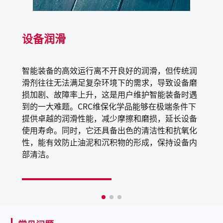
产品特性
设备润滑
复合铝基润滑脂
出色的抗水性能，有效抗压抗磨，防止锈蚀或氧化
智能装备的高效运行离不开良好的润滑，但传统润
NSF H1注册，可以与食品偶然接触
滑剂往往无法满足复杂环境下的需求，导致设备磨
损加剧、故障率上升，这是用户维护智能装备时遇
到的一大难题。CRC维保化学品能够在极端条件下
应用场景
提供卓越的润滑性能，减少摩擦和磨损，延长设备
使用寿命。同时，它还具备出色的清洁性和抗氧化
任何可能和食品接触的地方均可使用，灌瓶厂、啤酒厂、
性，能有效防止油泥和沉积物的形成，保持设备内
罐头厂、纸盒/包装设备、乳品公司、食品加工和处理设
部清洁。
备、肉类加工产线、高速和高压的封罐机等