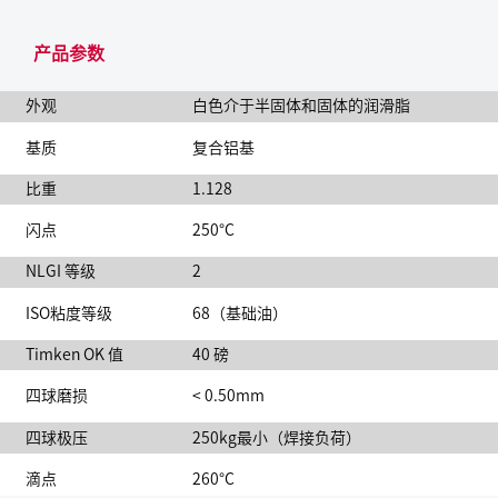
产品参数
外观
白色介于半固体和固体的润滑脂
基质
复合铝基
比重
1.128
闪点
250°C
NLGI 等级
2
ISO粘度等级
68（基础油）
Timken OK 值
40 磅
四球磨损
< 0.50mm
四球极压
250kg最小（焊接负荷）
滴点
260°C