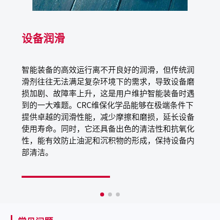
设备润滑
产品特性
锂基多用途润滑脂，适用于轻型应用场合
智能装备的高效运行离不开良好的润滑，但传统润
使用寿命长
滑剂往往无法满足复杂环境下的需求，导致设备磨
高稳定性
损加剧、故障率上升，这是用户维护智能装备时遇
光滑、黄油般的稠度
到的一大难题。CRC维保化学品能够在极端条件下
可用于自动点胶设备
提供卓越的润滑性能，减少摩擦和磨损，延长设备
使用寿命。同时，它还具备出色的清洁性和抗氧化
性，能有效防止油泥和沉积物的形成，保持设备内
应用场景
部清洁。
铰链、闩锁、卷帘门轨道、开式齿轮、链条、电缆、滑
轨、导轨、凸轮、活塞、机械、工具和设备，也可用于轴
承的磨合润滑