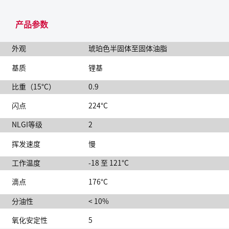
产品参数
外观
琥珀色半固体至固体油脂
基质
锂基
比重（15°C）
0.9
闪点
224°C
NLGI等级
2
挥发速度
慢
工作温度
-18 至 121°C
滴点
176°C
分油性
< 10%
氧化安定性
5