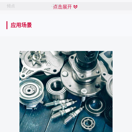
倾点
-26°C
点击展开
ISO粘度等级
150
应用场景
耐水冲刷性
< 15%
锥入度
265 至 295
使用除脂剂或CRC金属零部件清洗剂
去除方式
PR05088CR去除
保质期
自生产日起10年
产品描述
一种高纯度NLGI 2级锂基润滑脂。在任何天气和大多数
温度下提供优良的润滑和耐久性。作为一款多用途润滑
脂，专为需要较长润滑脂寿命的轻型应用场合而设计，不
会使设备发生故障或失效。