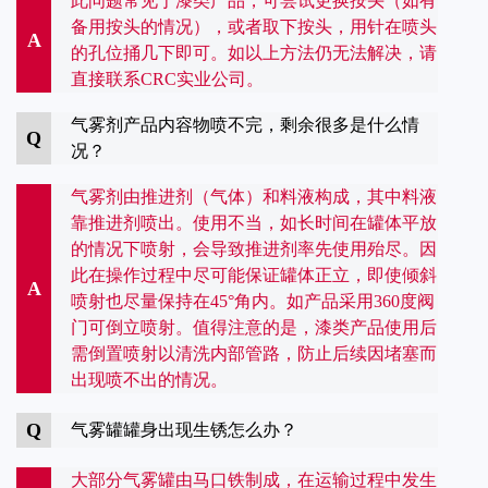
此问题常见于漆类产品，可尝试更换按头（如有
备用按头的情况），或者取下按头，用针在喷头
A
的孔位捅几下即可。如以上方法仍无法解决，请
直接联系CRC实业公司。
气雾剂产品内容物喷不完，剩余很多是什么情
Q
况？
气雾剂由推进剂（气体）和料液构成，其中料液
靠推进剂喷出。使用不当，如长时间在罐体平放
的情况下喷射，会导致推进剂率先使用殆尽。因
此在操作过程中尽可能保证罐体正立，即使倾斜
A
喷射也尽量保持在45°角内。如产品采用360度阀
门可倒立喷射。值得注意的是，漆类产品使用后
需倒置喷射以清洗内部管路，防止后续因堵塞而
出现喷不出的情况。
Q
气雾罐罐身出现生锈怎么办？
大部分气雾罐由马口铁制成，在运输过程中发生