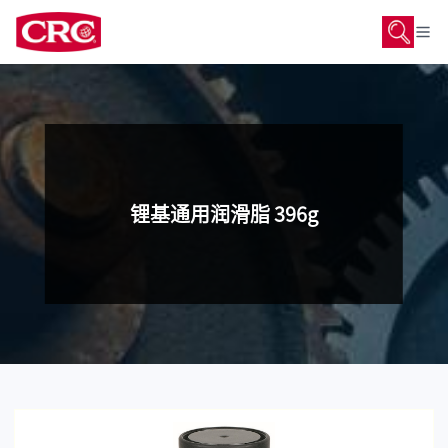
锂基通用润滑脂 396g